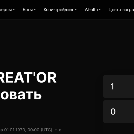
черсы
Боты
Копи-трейдинг
Wealth
Центр нагр
REAT'OR
ровать
01.01.1970, 00:00 (UTC), т. е.