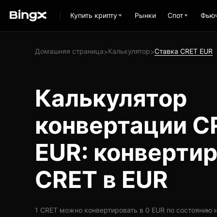
Купить крипту
Рынки
Спот
Фью
Домашняя страница
Калькулятор
Ставка CRET EUR
>
>
Калькулятор
конвертации C
EUR: конверти
CRET в EUR
1 CRET можно конвертировать в 0 EUR по состоянию на 