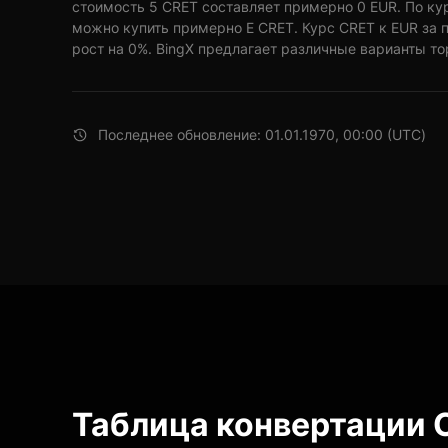
стоимость 5 CRET составляет примерно 0 EUR. По кур
можно купить примерно E CRET. Курс CRET к EUR за 
рост на 0%. BingX предлагает различные варианты то
Последнее обновление: 01.01.1970, 00:00 (UTC)
Таблица конвертации 