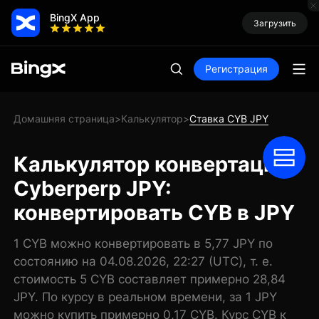
BingX App
Загрузить
Регистрация
Домашняя страница
Калькулятор
Ставка CYB JPY
>
>
Калькулятор конвертации
Cyberperp JPY:
конвертировать CYB в JPY
1 CYB можно конвертировать в 5,77 JPY по
состоянию на 04.08.2026, 22:27 (UTC), т. е.
стоимость 5 CYB составляет примерно 28,84
JPY. По курсу в реальном времени, за 1 JPY
можно купить примерно 0,17 CYB. Курс CYB к