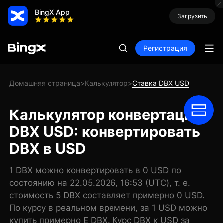
BingX App
Загрузить
Регистрация
Домашняя страница
Калькулятор
Ставка DBX USD
>
>
Калькулятор конвертации
DBX USD: конвертировать
DBX в USD
1 DBX можно конвертировать в 0 USD по
состоянию на 22.05.2026, 16:53 (UTC), т. е.
стоимость 5 DBX составляет примерно 0 USD.
По курсу в реальном времени, за 1 USD можно
купить примерно E DBX. Курс DBX к USD за