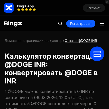
BingX App
Загрузить
Регистрация
Домашняя страница
Калькулятор
Ставка @DOGE INR
>
>
Калькулятор конвертации
@DOGE INR:
конвертировать @DOGE в
INR
1 @DOGE можно конвертировать в 0 INR по
состоянию на 06.08.2026, 12:05 (UTC), т. е.
стоимость 5 @DOGE составляет примерно 0