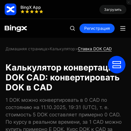
BingX App
Загрузить
Регистрация
Домашняя страница
Калькулятор
Ставка DOK CAD
>
>
Калькулятор конвертации
DOK CAD: конвертировать
DOK в CAD
1 DOK можно конвертировать в 0 CAD по
состоянию на 11.10.2025, 19:31 (UTC), т. е.
стоимость 5 DOK составляет примерно 0 CAD.
По курсу в реальном времени, за 1 CAD можно
купить примерно E DOK. Курс DOK к CAD за