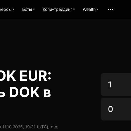
черсы
Боты
Копи-трейдинг
Wealth
OK EUR:
ь DOK в
1.10.2025, 19:31 (UTC), т. е.