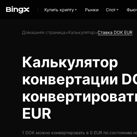
Купить крипту
Рынки
Спот
Фью
Домашняя страница
Калькулятор
Ставка DOK EUR
>
>
Калькулятор
конвертации D
конвертироват
EUR
1 DOK можно конвертировать в 0 EUR по состоянию на 1