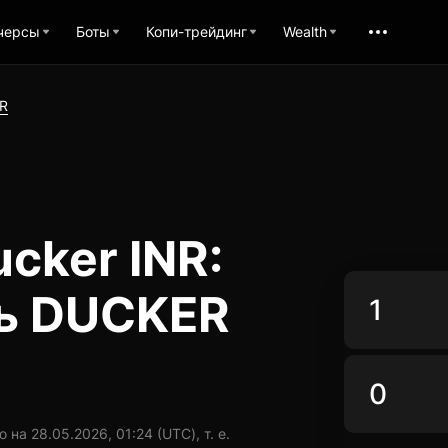
черсы
Боты
Копи-трейдинг
Wealth
R
cker INR:
ь DUCKER
а 28.05.2026, 01:24 (UTC), т. е.