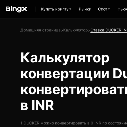
Купить крипту
Рынки
Спот
Фью
Домашняя страница
Калькулятор
Ставка DUCKER IN
>
>
Калькулятор
конвертации Du
конвертироват
в INR
1 DUCKER можно конвертировать в 0 INR по состоянию н