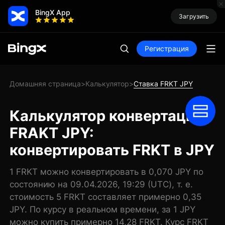
BingX App
Загрузить
Регистрация
Домашняя страница
Калькулятор
Ставка FRKT JPY
>
>
Калькулятор конвертации
FRAKT JPY:
конвертировать FRKT в JPY
1 FRKT можно конвертировать в 0,070 JPY по
состоянию на 09.04.2026, 19:29 (UTC), т. е.
стоимость 5 FRKT составляет примерно 0,35
JPY. По курсу в реальном времени, за 1 JPY
можно купить примерно 14,28 FRKT. Курс FRKT