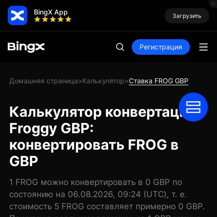
BingX App
Загрузить
Регистрация
Домашняя страница
Калькулятор
Ставка FROG GBP
>
>
Калькулятор конвертации
Froggy GBP:
конвертировать FROG в
GBP
1 FROG можно конвертировать в 0 GBP по
состоянию на 06.08.2026, 09:24 (UTC), т. е.
стоимость 5 FROG составляет примерно 0 GBP.