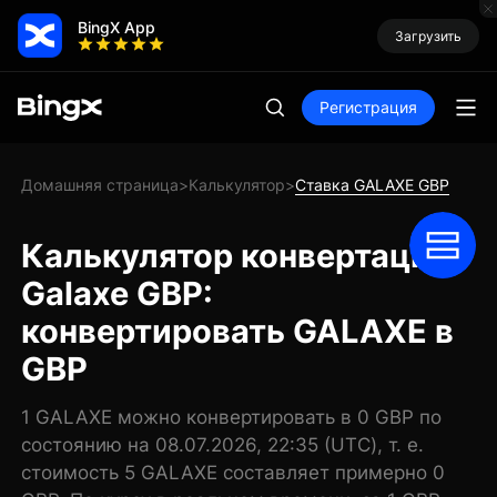
BingX App
Загрузить
Регистрация
Домашняя страница
Калькулятор
Ставка GALAXE GBP
>
>
Калькулятор конвертации
Galaxe GBP:
конвертировать GALAXE в
GBP
1 GALAXE можно конвертировать в 0 GBP по
состоянию на 08.07.2026, 22:35 (UTC), т. е.
стоимость 5 GALAXE составляет примерно 0