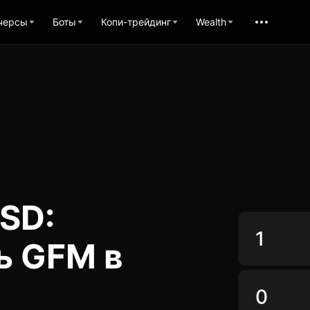
черсы
Боты
Копи-трейдинг
Wealth
SD:
ь GFM в