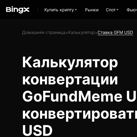
Купить крипту
Рынки
Спот
Фью
Домашняя страница
Калькулятор
Ставка GFM USD
>
>
Калькулятор
конвертации
GoFundMeme U
конвертироват
USD