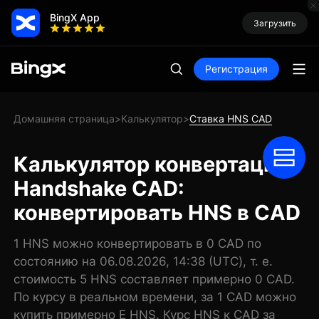
BingX App
Загрузить
Регистрация
Домашняя страница
Калькулятор
Ставка HNS CAD
>
>
Калькулятор конвертации
Handshake CAD:
конвертировать HNS в CAD
1 HNS можно конвертировать в 0 CAD по
состоянию на 06.08.2026, 14:38 (UTC), т. е.
стоимость 5 HNS составляет примерно 0 CAD.
По курсу в реальном времени, за 1 CAD можно
купить примерно E HNS. Курс HNS к CAD за