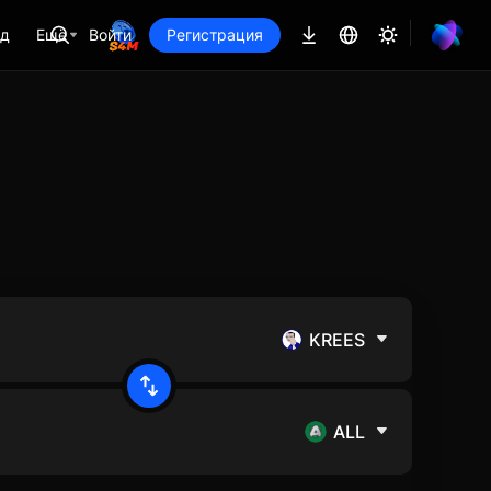
ад
Ещё
Войти
Регистрация
KREES
ALL