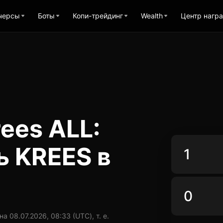
черсы
Боты
Копи-трейдинг
Wealth
Центр нагр
ees ALL:
ь KREES в
 08.07.2026, 08:33 (UTC), т. е.