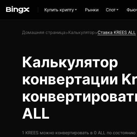
Купить крипту
Рынки
Спот
Фью
Домашняя страница
Калькулятор
Ставка KREES ALL
>
>
Калькулятор
конвертации Kr
конвертироват
ALL
1 KREES можно конвертировать в 0 ALL по состоянию на