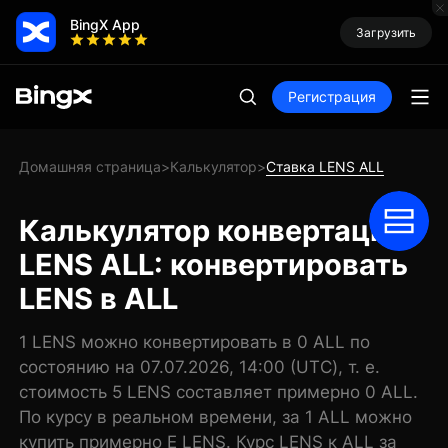
BingX App
Загрузить
Регистрация
Домашняя страница
Калькулятор
Ставка LENS ALL
>
>
Калькулятор конвертации
LENS ALL: конвертировать
LENS в ALL
1 LENS можно конвертировать в 0 ALL по
состоянию на 07.07.2026, 14:00 (UTC), т. е.
стоимость 5 LENS составляет примерно 0 ALL.
По курсу в реальном времени, за 1 ALL можно
купить примерно E LENS. Курс LENS к ALL за