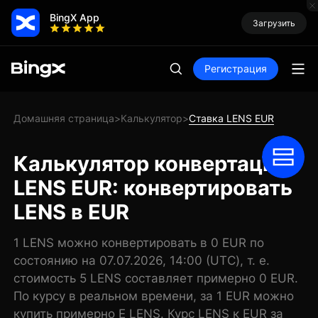
BingX App
Загрузить
Регистрация
Домашняя страница
Калькулятор
Ставка LENS EUR
>
>
Калькулятор конвертации
LENS EUR: конвертировать
LENS в EUR
1 LENS можно конвертировать в 0 EUR по
состоянию на 07.07.2026, 14:00 (UTC), т. е.
стоимость 5 LENS составляет примерно 0 EUR.
По курсу в реальном времени, за 1 EUR можно
купить примерно E LENS. Курс LENS к EUR за