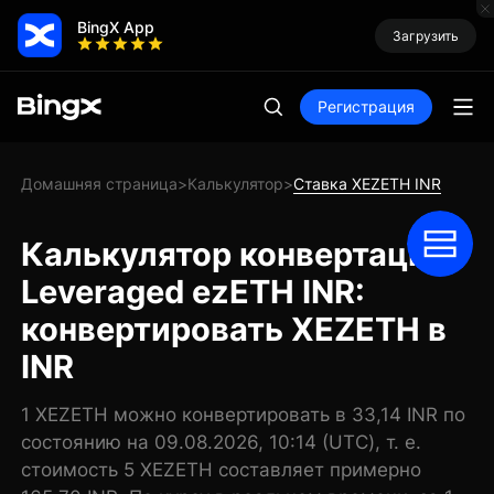
BingX App
Загрузить
Регистрация
Домашняя страница
Калькулятор
Ставка XEZETH INR
>
>
Калькулятор конвертации
Leveraged ezETH INR:
конвертировать XEZETH в
INR
1 XEZETH можно конвертировать в 33,14 INR по
состоянию на 09.08.2026, 10:14 (UTC), т. е.
стоимость 5 XEZETH составляет примерно