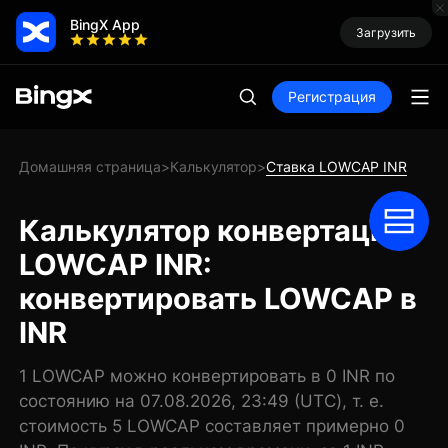
BingX App
Загрузить
Регистрация
Домашняя страница
Калькулятор
Ставка LOWCAP INR
>
>
Калькулятор конвертации
LOWCAP INR:
конвертировать LOWCAP в
INR
1 LOWCAP можно конвертировать в 0 INR по
состоянию на 07.08.2026, 23:49 (UTC), т. е.
стоимость 5 LOWCAP составляет примерно 0