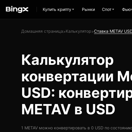
Купить крипту
Рынки
Спот
Фью
Домашняя страница
Калькулятор
Ставка METAV US
>
>
Калькулятор
конвертации M
USD: конверти
METAV в USD
1 METAV можно конвертировать в 0 USD по состоянию н