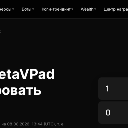
черсы
Боты
Копи-трейдинг
Wealth
Центр нагр
D
etaVPad
ровать
а 08.08.2026, 13:44 (UTC), т. е.