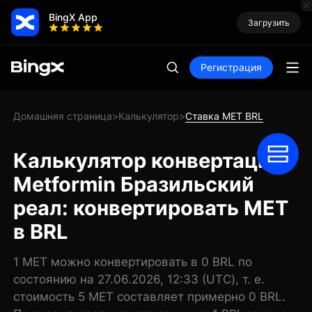
BingX App
Загрузить
Регистрация
Домашняя страница
Калькулятор
Ставка MET BRL
>
>
Калькулятор конвертации
Metformin Бразильский
реал: конвертировать MET
в BRL
1 MET можно конвертировать в 0 BRL по
состоянию на 27.06.2026, 12:33 (UTC), т. е.
стоимость 5 MET составляет примерно 0 BRL.