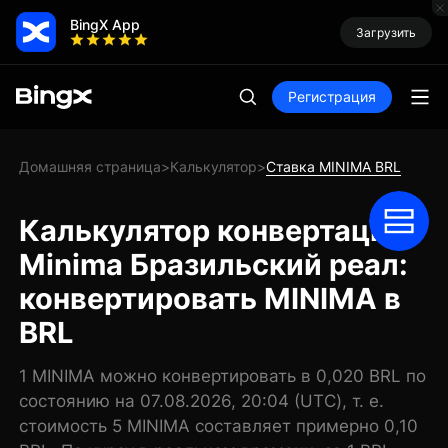
BingX App
Загрузить
Регистрация
Домашняя страница
Калькулятор
Ставка MINIMA BRL
>
>
Калькулятор конвертации
Minima Бразильский реал:
конвертировать MINIMA в
BRL
1 MINIMA можно конвертировать в 0,020 BRL по
состоянию на 07.08.2026, 20:04 (UTC), т. е.
стоимость 5 MINIMA составляет примерно 0,10