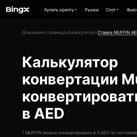
Купить крипту
Рынки
Спот
Фью
Домашняя страница
Калькулятор
Ставка MUFFIN AE
>
>
Калькулятор
конвертации Mu
конвертироват
в AED
1 MUFFIN можно конвертировать в 0 AED по состоянию н