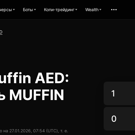
черсы
Боты
Копи-трейдинг
Wealth
D
ffin AED:
ь MUFFIN
а 27.01.2026, 07:54 (UTC), т. е.