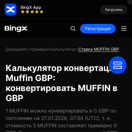
BingX App
Загрузить
Регистрация
Домашняя страница
Калькулятор
Ставка MUFFIN GBP
>
>
Калькулятор конвертации
Muffin GBP:
конвертировать MUFFIN в
GBP
1 MUFFIN можно конвертировать в 0 GBP по
состоянию на 27.01.2026, 07:54 (UTC), т. е.
стоимость 5 MUFFIN составляет примерно 0