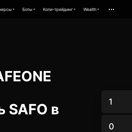
черсы
Боты
Копи-трейдинг
Wealth
SAFEONE
ь SAFO в