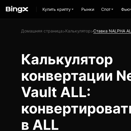
Купить крипту
Рынки
Спот
Фью
Домашняя страница
Калькулятор
Ставка NALPHA A
>
>
Калькулятор
конвертации Ne
Vault ALL:
конвертироват
в ALL