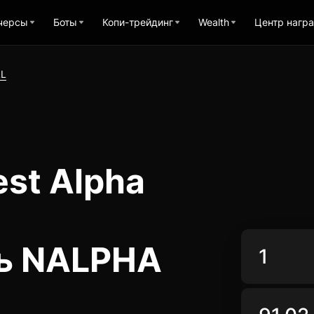
черсы
Боты
Копи-трейдинг
Wealth
Центр нагр
LL
st Alpha
ь NALPHA