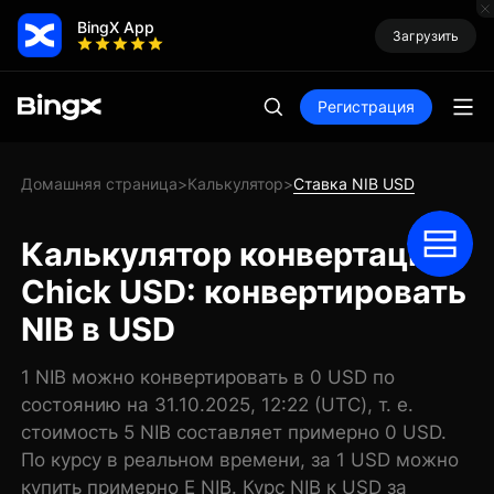
BingX App
Загрузить
Регистрация
Домашняя страница
Калькулятор
Ставка NIB USD
>
>
Калькулятор конвертации
Chick USD: конвертировать
NIB в USD
1 NIB можно конвертировать в 0 USD по
состоянию на 31.10.2025, 12:22 (UTC), т. е.
стоимость 5 NIB составляет примерно 0 USD.
По курсу в реальном времени, за 1 USD можно
купить примерно E NIB. Курс NIB к USD за