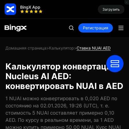
BingX App
Загрузить
Регистрация
Домашняя страница
Калькулятор
Ставка NUAI AED
>
>
Калькулятор конвертации
Nucleus AI AED:
конвертировать NUAI в AED
1 NUAI можно конвертировать в 0,020 AED по
состоянию на 02.01.2026, 19:26 (UTC), т. е.
стоимость 5 NUAI составляет примерно 0,10
AED. По курсу в реальном времени, за 1 AED
можно купить примерно 50,00 NUAI. Курс NUAI