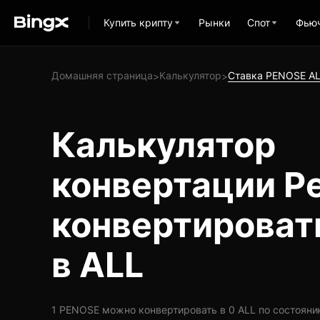
Купить крипту
Рынки
Спот
Фью
Домашняя страница
Калькулятор
Ставка PENOSE A
>
>
Калькулятор
конвертации Pe
конвертироват
в ALL
1 PENOSE можно конвертировать в 0 ALL по состоянию н