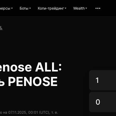
черсы
Боты
Копи-трейдинг
Wealth
LL
nose ALL:
ь PENOSE
а 07.11.2025, 00:01 (UTC), т. е.