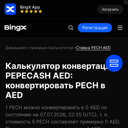
BingX App
Загрузить
Регистрация
Домашняя страница
Калькулятор
Ставка PECH AED
>
>
Калькулятор конвертации
PEPECASH AED:
конвертировать PECH в
AED
1 PECH можно конвертировать в 0 AED по
состоянию на 07.07.2026, 22:35 (UTC), т. е.
стоимость 5 PECH составляет примерно 0 AED.