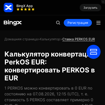
BingX App
Загрузить
Регистрация
Домашняя страница
Калькулятор
Ставка PERKOS EUR
>
>
Калькулятор конвертации
PerkOS EUR:
конвертировать PERKOS в
EUR
1 PERKOS можно конвертировать в 0 EUR по
состоянию на 07.08.2026, 12:15 (UTC), т. е.
стоимость 5 PERKOS составляет примерно 0