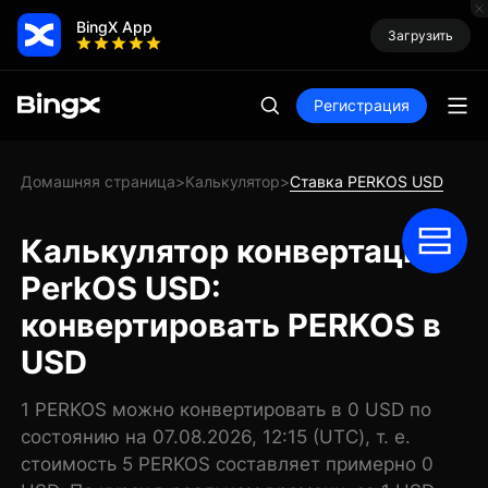
BingX App
Загрузить
Регистрация
Домашняя страница
Калькулятор
Ставка PERKOS USD
>
>
Калькулятор конвертации
PerkOS USD:
конвертировать PERKOS в
USD
1 PERKOS можно конвертировать в 0 USD по
состоянию на 07.08.2026, 12:15 (UTC), т. е.
стоимость 5 PERKOS составляет примерно 0