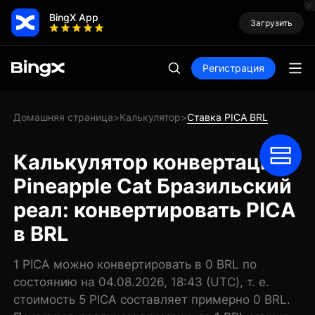
BingX App
Загрузить
Регистрация
Домашняя страница
Калькулятор
Ставка PICA BRL
>
>
Калькулятор конвертации
Pineapple Cat Бразильский
реал: конвертировать PICA
в BRL
1 PICA можно конвертировать в 0 BRL по
состоянию на 04.08.2026, 18:43 (UTC), т. е.
стоимость 5 PICA составляет примерно 0 BRL.