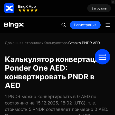
BingX App
Загрузить
Регистрация
Домашняя страница
Калькулятор
Ставка PNDR AED
>
>
Калькулятор конвертации
Ponder One AED:
конвертировать PNDR в
AED
1 PNDR можно конвертировать в 0 AED по
состоянию на 15.12.2025, 18:02 (UTC), т. е.
стоимость 5 PNDR составляет примерно 0 AED.