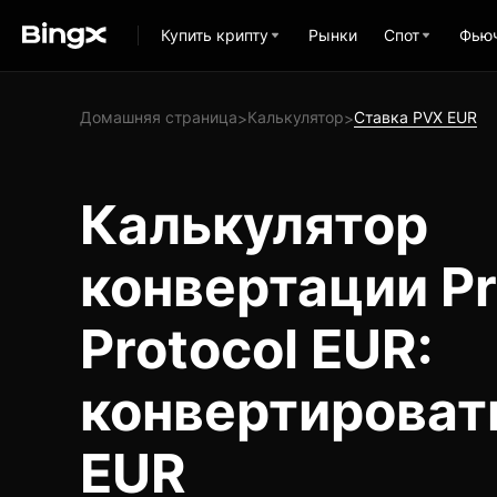
Купить крипту
Рынки
Спот
Фью
Домашняя страница
Калькулятор
Ставка PVX EUR
>
>
Калькулятор
конвертации Pr
Protocol EUR:
конвертироват
EUR