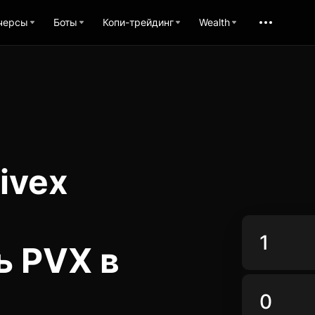
черсы
Боты
Копи-трейдинг
Wealth
ivex
ь PVX в