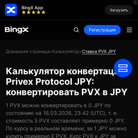
BingX App
Загрузить
Регистрация
Домашняя страница
Калькулятор
Ставка PVX JPY
>
>
Калькулятор конвертации
Privex Protocol JPY:
конвертировать PVX в JPY
1 PVX можно конвертировать в 0 JPY по
состоянию на 16.03.2026, 23:42 (UTC), т. е.
стоимость 5 PVX составляет примерно 0 JPY.
По курсу в реальном времени, за 1 JPY можно
купить примерно E PVX. Курс PVX к JPY за