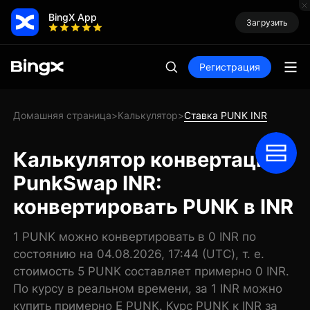
BingX App
Загрузить
Регистрация
Домашняя страница
Калькулятор
Ставка PUNK INR
>
>
Калькулятор конвертации
PunkSwap INR:
конвертировать PUNK в INR
1 PUNK можно конвертировать в 0 INR по
состоянию на 04.08.2026, 17:44 (UTC), т. е.
стоимость 5 PUNK составляет примерно 0 INR.
По курсу в реальном времени, за 1 INR можно
купить примерно E PUNK. Курс PUNK к INR за