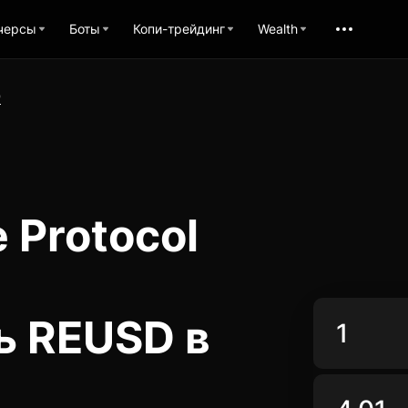
черсы
Боты
Копи-трейдинг
Wealth
D
 Protocol
ь REUSD в