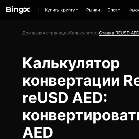
Купить крипту
Рынки
Спот
Фью
Домашняя страница
Калькулятор
Ставка REUSD AE
>
>
Калькулятор
конвертации Re
reUSD AED:
конвертироват
AED