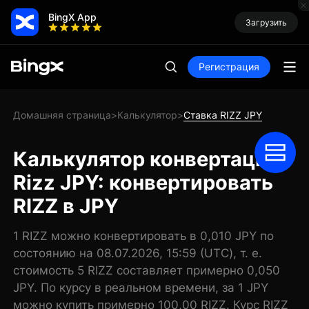
BingX App
Загрузить
Регистрация
Домашняя страница
Калькулятор
Ставка RIZZ JPY
>
>
Калькулятор конвертации
Rizz JPY: конвертировать
RIZZ в JPY
1 RIZZ можно конвертировать в 0,010 JPY по
состоянию на 08.07.2026, 15:59 (UTC), т. е.
стоимость 5 RIZZ составляет примерно 0,050
JPY. По курсу в реальном времени, за 1 JPY
можно купить примерно 100,00 RIZZ. Курс RIZZ