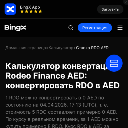
BingX App
Загрузить
Регистрация
Домашняя страница
Калькулятор
Ставка RDO AED
>
>
Калькулятор конвертации
Rodeo Finance AED:
конвертировать RDO в AED
1 RDO можно конвертировать в 0 AED по
состоянию на 04.04.2026, 17:13 (UTC), т. е.
стоимость 5 RDO составляет примерно 0 AED.
По курсу в реальном времени, за 1 AED можно
купить примерно E RDO. Курс RDO к AED за