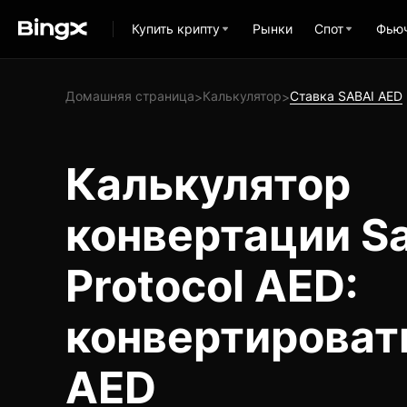
Купить крипту
Рынки
Спот
Фью
Домашняя страница
Калькулятор
Ставка SABAI AED
>
>
Калькулятор
конвертации Sa
Protocol AED:
конвертироват
AED