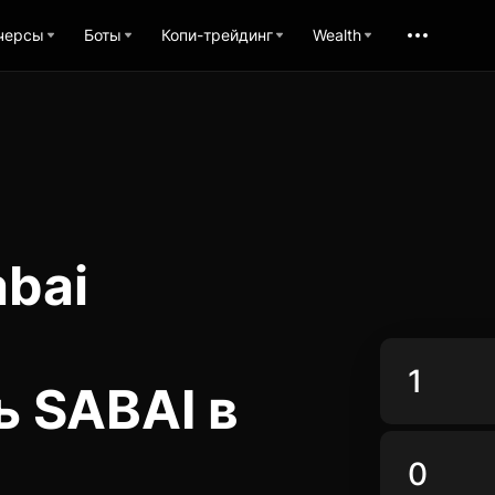
черсы
Боты
Копи-трейдинг
Wealth
bai
ь SABAI в