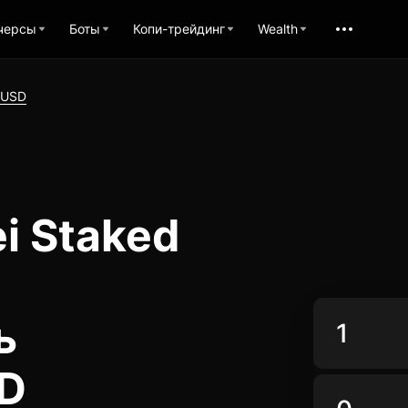
черсы
Боты
Копи-трейдинг
Wealth
 USD
i Staked
ь
SD