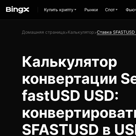
Купить крипту
Рынки
Спот
Фью
Домашняя страница
Калькулятор
Ставка SFASTUSD
>
>
Калькулятор
конвертации Se
fastUSD USD:
конвертироват
SFASTUSD в U