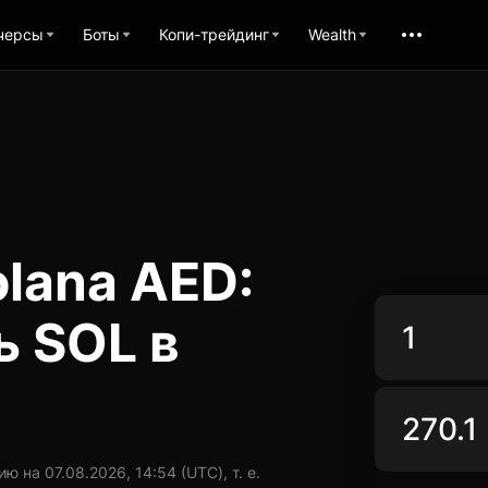
черсы
Боты
Копи-трейдинг
Wealth
lana AED:
ь SOL в
 на 07.08.2026, 14:54 (UTC), т. е.