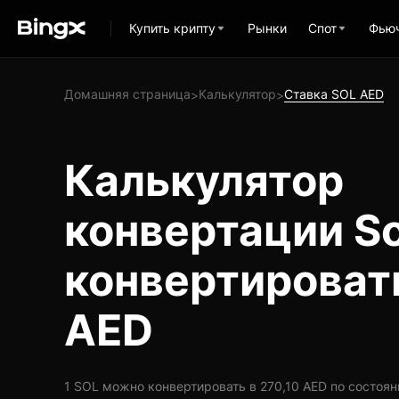
Купить крипту
Рынки
Спот
Фью
Домашняя страница
Калькулятор
Ставка SOL AED
>
>
Калькулятор
конвертации So
конвертироват
AED
1 SOL можно конвертировать в 270,10 AED по состоянию