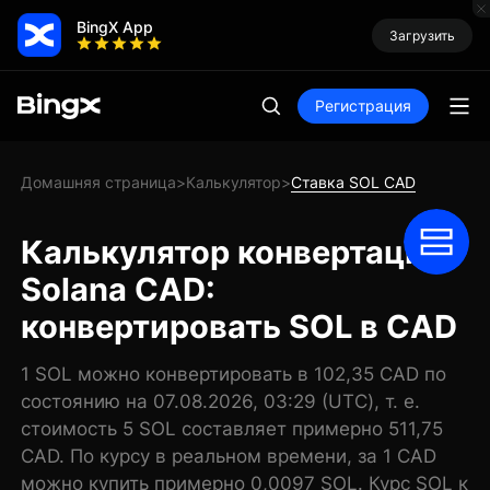
BingX App
Загрузить
Регистрация
Домашняя страница
Калькулятор
Ставка SOL CAD
>
>
Калькулятор конвертации
Solana CAD:
конвертировать SOL в CAD
1 SOL можно конвертировать в 102,35 CAD по
состоянию на 07.08.2026, 03:29 (UTC), т. е.
стоимость 5 SOL составляет примерно 511,75
CAD. По курсу в реальном времени, за 1 CAD
можно купить примерно 0,0097 SOL. Курс SOL к