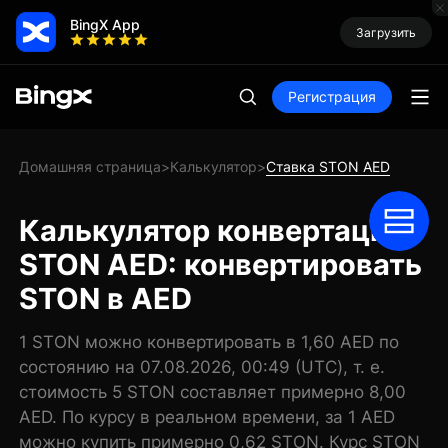
BingX App
Загрузить
Регистрация
Домашняя страница
Калькулятор
Ставка STON AED
>
>
Калькулятор конвертации
STON AED: конвертировать
STON в AED
1 STON можно конвертировать в 1,60 AED по
состоянию на 07.08.2026, 00:49 (UTC), т. е.
стоимость 5 STON составляет примерно 8,00
AED. По курсу в реальном времени, за 1 AED
можно купить примерно 0,62 STON. Курс STON