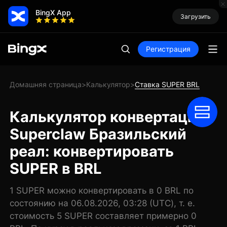
BingX App
Загрузить
Регистрация
Домашняя страница
Калькулятор
Ставка SUPER BRL
>
>
Калькулятор конвертации
Superclaw Бразильский
реал: конвертировать
SUPER в BRL
1 SUPER можно конвертировать в 0 BRL по
состоянию на 06.08.2026, 03:28 (UTC), т. е.
стоимость 5 SUPER составляет примерно 0