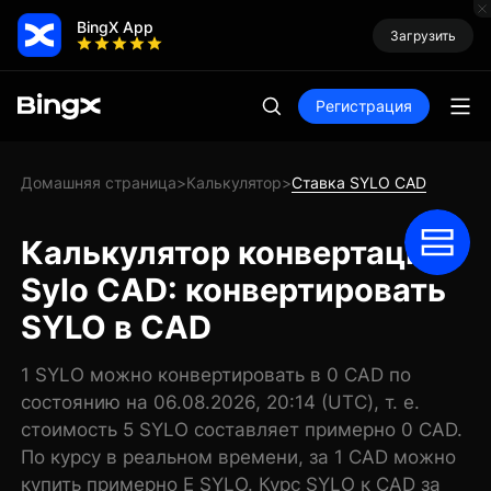
BingX App
Загрузить
Регистрация
Домашняя страница
Калькулятор
Ставка SYLO CAD
>
>
Калькулятор конвертации
Sylo CAD: конвертировать
SYLO в CAD
1 SYLO можно конвертировать в 0 CAD по
состоянию на 06.08.2026, 20:14 (UTC), т. е.
стоимость 5 SYLO составляет примерно 0 CAD.
По курсу в реальном времени, за 1 CAD можно
купить примерно E SYLO. Курс SYLO к CAD за