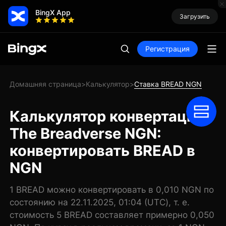
BingX App
Загрузить
Регистрация
Домашняя страница
Калькулятор
Ставка BREAD NGN
>
>
Калькулятор конвертации
The Breadverse NGN:
конвертировать BREAD в
NGN
1 BREAD можно конвертировать в 0,010 NGN по
состоянию на 22.11.2025, 01:04 (UTC), т. е.
стоимость 5 BREAD составляет примерно 0,050