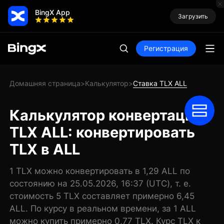
BingX App
Загрузить
Регистрация
Домашняя страница
Калькулятор
Ставка TLX ALL
>
>
Калькулятор конвертации
TLX ALL: конвертировать
TLX в ALL
1 TLX можно конвертировать в 1,29 ALL по
состоянию на 25.05.2026, 16:37 (UTC), т. е.
стоимость 5 TLX составляет примерно 6,45
ALL. По курсу в реальном времени, за 1 ALL
можно купить примерно 0,77 TLX. Курс TLX к