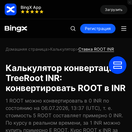
BingX App
Загрузить
Регистрация
Домашняя страница
Калькулятор
Ставка ROOT INR
>
>
Калькулятор конвертации
TreeRoot INR:
конвертировать ROOT в INR
1 ROOT можно конвертировать в 0 INR по
состоянию на 06.07.2026, 13:37 (UTC), т. е.
стоимость 5 ROOT составляет примерно 0 INR.
По курсу в реальном времени, за 1 INR можно
купить примерно E ROOT. Курс ROOT к INR за