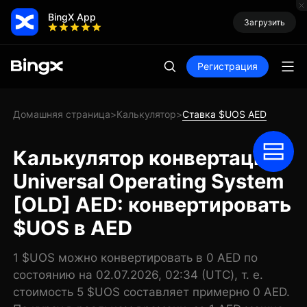
BingX App
Загрузить
Регистрация
Домашняя страница
Калькулятор
Ставка $UOS AED
>
>
Калькулятор конвертации
Universal Operating System
[OLD] AED: конвертировать
$UOS в AED
1 $UOS можно конвертировать в 0 AED по
состоянию на 02.07.2026, 02:34 (UTC), т. е.
стоимость 5 $UOS составляет примерно 0 AED.