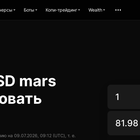
черсы
Боты
Копи-трейдинг
Wealth
SD mars
овать
 на 09.07.2026, 09:12 (UTC), т. е.