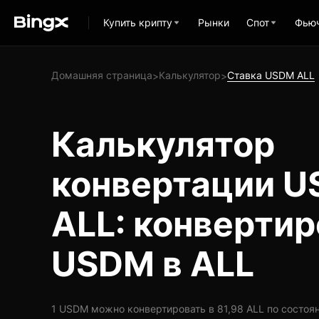
Купить крипту
Рынки
Спот
Фью
Домашняя страница
Калькулятор
Ставка USDM ALL
>
>
Калькулятор
конвертации U
ALL: конвертир
USDM в ALL
1 USDM можно конвертировать в 81,98 ALL по состоянию